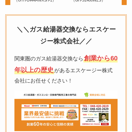
（GTH-2444AWX3H-1）
（GH-S2400WZS）
＼＼ガス給湯器交換ならエスケー
ジー株式会社／／
創業から60
関東圏のガス給湯器交換なら
年以上の歴史
があるエスケージー株式
会社にお任せください！