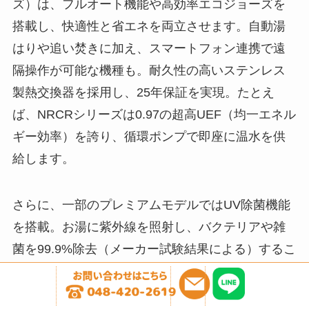
ズ）は、フルオート機能や高効率エコジョーズを
搭載し、快適性と省エネを両立させます。自動湯
はりや追い焚きに加え、スマートフォン連携で遠
隔操作が可能な機種も。耐久性の高いステンレス
製熱交換器を採用し、25年保証を実現。たとえ
ば、NRCRシリーズは0.97の超高UEF（均一エネル
ギー効率）を誇り、循環ポンプで即座に温水を供
給します。
さらに、一部のプレミアムモデルではUV除菌機能
を搭載。お湯に紫外線を照射し、バクテリアや雑
菌を99.9%除去（メーカー試験結果による）するこ
とで、清潔で安全な入浴環境を提供。沐浴や敏感
肌の方にも安心感を与え、特に衛生面を重視する