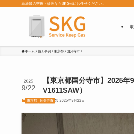
給湯器の交換・修理ならSKG㈱にお任せください。
取
ホーム
施工事例
東京都
国分寺市
【東京都国分寺市】2025年9
2025
9/22
V1611SAW）
2025年9月22日
東京都
国分寺市