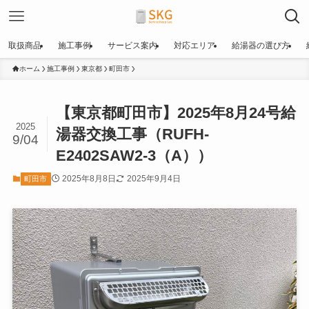
取扱商品
施工事例
サービス案内
対応エリア
給湯器の選び方
ホーム
施工事例
東京都
町田市
【東京都町田市】2025年8月24号給
2025
湯器交換工事（RUFH-
9/04
E2402SAW2-3（A））
2025年8月8日
2025年9月4日
町田市