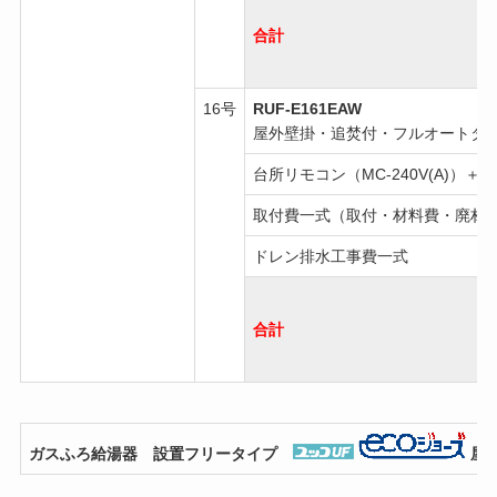
合計
16号
RUF-E161EAW
屋外壁掛・追焚付・フルオートタ
台所リモコン（MC-240V(A)）＋浴
取付費一式（取付・材料費・廃材
ドレン排水工事費一式
合計
ガスふろ給湯器 設置フリータイプ
屋外