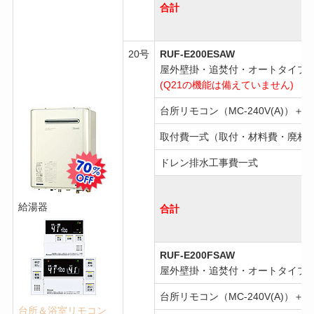
合計
20号
RUF-E200ESAW
屋外壁掛・追焚付・オートタイプ
(Q21の機能は備えていません)
台所リモコン（MC-240V(A)）＋浴
取付費一式（取付・材料費・廃材
ドレン排水工事費一式
給湯器
合計
RUF-E200FSAW
屋外壁掛・追焚付・オートタイプ
台所リモコン（MC-240V(A)）＋浴
台所＆浴室リモコン