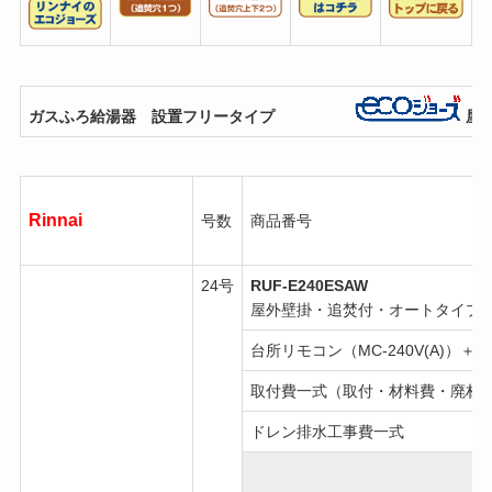
ガスふろ給湯器 設置フリータイプ
屋
Rinnai
号数
商品番号
24号
RUF-E240ESAW
屋外壁掛・追焚付・オートタイプ
台所リモコン（MC-240V(A)）＋浴
取付費一式（取付・材料費・廃材
ドレン排水工事費一式