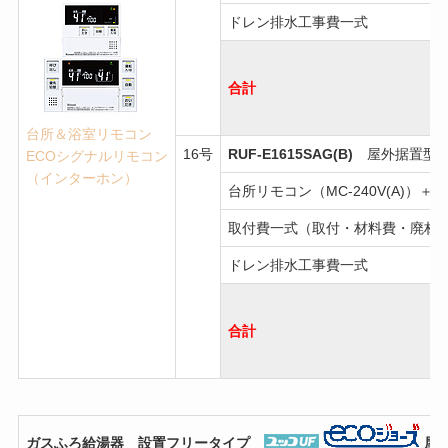
ドレン排水工事費一式
合計
台所＆浴室リモコン
16号
RUF-E1615SAG(B)
屋外据置型・
ECOシグナルリモコン
（インターホン）
台所リモコン（MC-240V(A)）＋浴
取付費一式（取付・材料費・廃材
ドレン排水工事費一式
合計
ガスふろ給湯器 設置フリータイプ
屋外