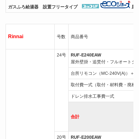
ガスふろ給湯器 設置フリータイプ
屋
Rinnai
号数
商品番号
24号
RUF-E240EAW
屋外壁掛・追焚付・フルオートタ
台所リモコン（MC-240V(A)）＋浴
取付費一式（取付・材料費・廃材
ドレン排水工事費一式
合計
20号
RUF-E200EAW